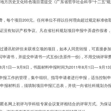
地方历史文化特色项目需提交《广东省哲学社会科学“十二五”
每个项目200元。任何单位不得以任何理由超过规定标准收
没有知识产权争议。凡在省社科规划项目申报中弄虚作假者，
过通讯初评但未获准立项的项目，如本人同意转报，可直接参加2
写申请书，并提交申请书一式五份(含原件一份)，不用交纳评审
1日— 9月9日，书面材料申报时间为2011年8月1日— 9月1
报工作的管理，集中组织、指导申请者进行申报，适当控制申报
总申报材料后，须填制项目申报汇总表，并统一向省社科规划办
匿名网上初评与学科组专家会议复评相结合的评审方式。为保