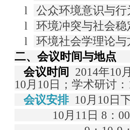
l
公众环境意识与行
l
环境冲突与社会稳
l
环境社会学理论与
二、会议时间与地点
会议时间
2014
年
10
10
月
10
日
；学术研讨：
会议安排
10
月
10
日
10
月11
日
8
：
00