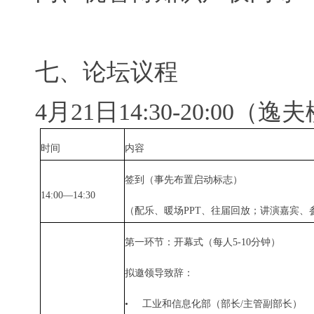
七、论坛议程
4
月
21
日
14:30-20:00
（逸夫
时间
内容
签到（事先布置启动标志）
14:00—14:30
（配乐、暖场
PPT
、往届回放；讲演嘉宾、
第一环节：开幕式（每人
5-10
分钟）
拟邀领导致辞：
•
工业和信息化部（部长
/
主管副部长）