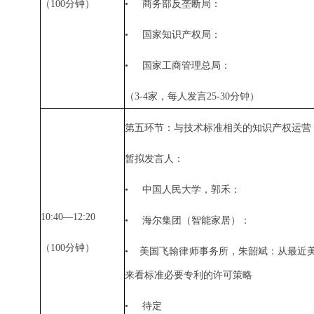
（
100
分钟）
•
商务部反垄断局：
•
国家知识产权局：
•
国家工商管理总局：
（
3-4
家，每人发言
25-30
分钟）
第五环节：与技术标准相关的知识产权运营
暂拟发言人：
•
中国人民大学，郭禾：
10:40—12:20
•
海尔集团（智能家居）：
（
100
分钟）
•
美国飞翰律师事务所，朱韶斌：从最近
来看标准必要专利的许可策略
•
待定