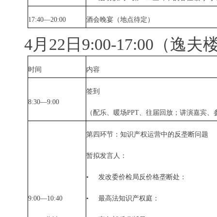
17:40—20:00
酒会晚宴（地点待定）
4
月
22
日
9:00-17:00
（逸夫
时间
内容
签到
8:30—9:00
（配乐、暖场
PPT
、往届回放；讲演嘉宾、
第四环节：知识产权运营中的反垄断问题
暂拟发言人：
•
发改委价检局反价格垄断处：
9:00—10:40
•
最高法知识产权庭：