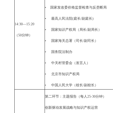
•
国家发改委价格监督检查与反垄断局
•
最高人民法院
(
庭长
/
副庭长
)
14:30—15:20
•
国家知识产权局（局长
/
副局长）
（
50
分钟）
•
国家海关总署（司长
/
副司长）
•
国务院法制办
•
中关村管委会（发言人）
•
北京市知识产权局
•
中国人民大学（校长
/
副校长）
第二环节：主题报告（每人
25-30
分钟）
创新驱动发展战略与知识产权运营